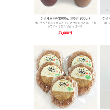
선물세트 (된장900g, 고추장 900g )
선물세
지리산 용추골에서 질 좋은 우리 농산물을 사용하여 전통
지리산 
방법으로 정성껏 담근 장입니다.
43,000원