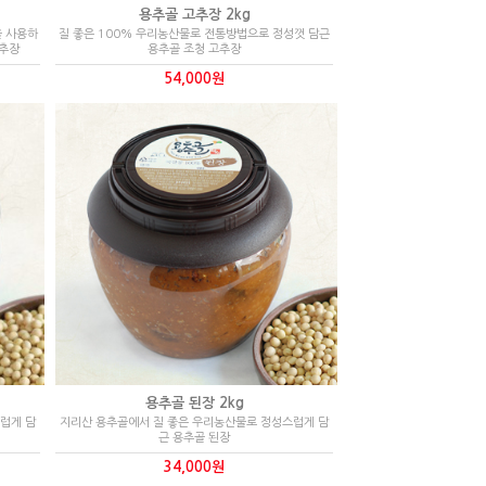
용추골 고추장 2kg
을 사용하
질 좋은 100% 우리농산물로 전통방법으로 정성껏 담근
고추장
용추골 조청 고추장
54,000원
용추골 된장 2kg
럽게 담
지리산 용추골에서 질 좋은 우리농산물로 정성스럽게 담
근 용추골 된장
34,000원