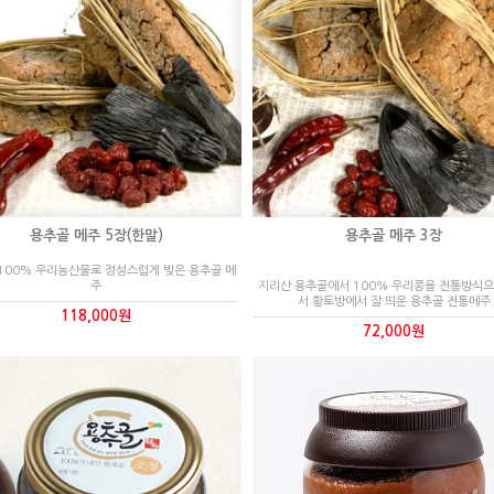
용추골 메주 5장(한말)
용추골 메주 3장
 100% 우리농산물로 정성스럽게 빚은 용추골 메
주
지리산 용추골에서 100% 우리콩을 전통방식으
서 황토방에서 잘 띄운 용추골 전통메주
118,000원
72,000원