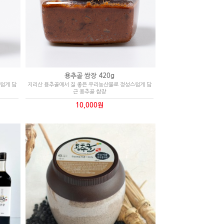
용추골 쌈장 420g
럽게 담
지리산 용추골에서 질 좋은 우리농산물로 정성스럽게 담
근 용추골 쌈장
10,000원