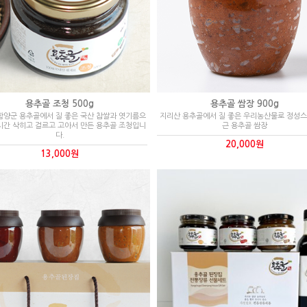
용추골 조청 500g
용추골 쌈장 900g
함양군 용추골에서 질 좋은 국산 찹쌀과 엿기름으
지리산 용추골에서 질 좋은 우리농산물로 정성스
시간 삭히고 걸르고 고아서 만든 용추골 조청입니
근 용추골 쌈장
다.
20,000원
13,000원