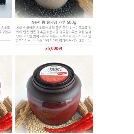
쥐눈이콩 청국장 가루 500g
역 용추골
지리산 함양군 용추골에서 질 좋은 국산 쥐눈이콩으로 잘
 조청입니
띄워 만든 만든 용추골 쥐눈이콩 청국장가루는 역한 냄새
없이 고소한 맛이 나므로 우유나 요쿠르트에 타서 드시면
한끼식사로, 또 각종 요리소스에 첨가해 드셔도 좋습니다.
25,000원