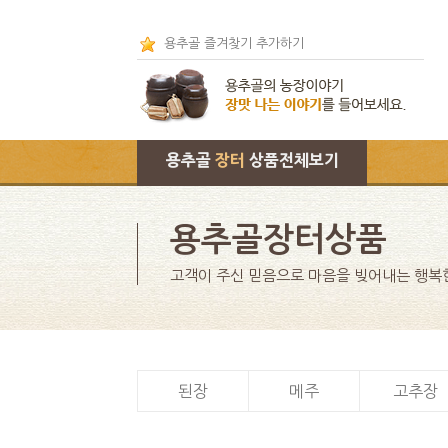
용추골 즐겨찾기 추가하기
용추골
장터
상품전체보기
용추골장터상품
고객이 주신 믿음으로 마음을 빚어내는 행복
된장
메주
고추장