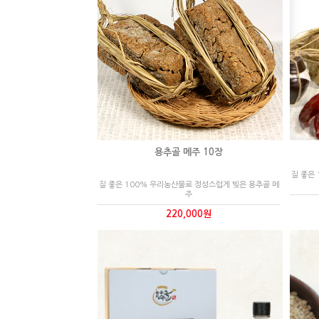
용추골 메주 10장
질 좋은
질 좋은 100% 우리농산물로 정성스럽게 빚은 용추골 메
주
220,000원