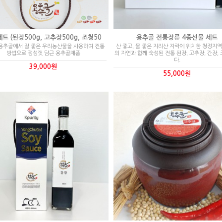
트 (된장500g, 고추장500g, 조청50
용추골 전통장류 4종선물 세트
용추골에서 질 좋은 우리농산물을 사용하여 전통
산 좋고, 물 좋은 지리산 자락에 위치한 청정지
방법으로 정성껏 담근 용추골제품
의 자연과 함께 숙성된 전통 된장, 고추장, 간장,
다.
39,000원
55,000원