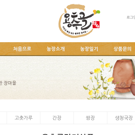
로그
처음으로
농장소개
농장일기
상품문의
한 장마을
고춧가루
간장
쌈장
생청국장