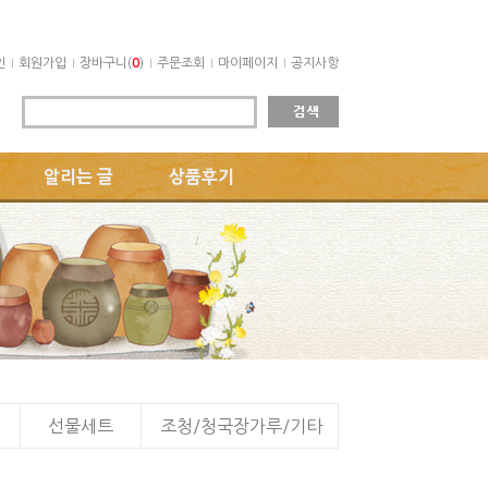
인
회원가입
장바구니(
0
)
주문조회
마이페이지
공지사항
알리는 글
상품후기
선물세트
조청/청국장가루/기타