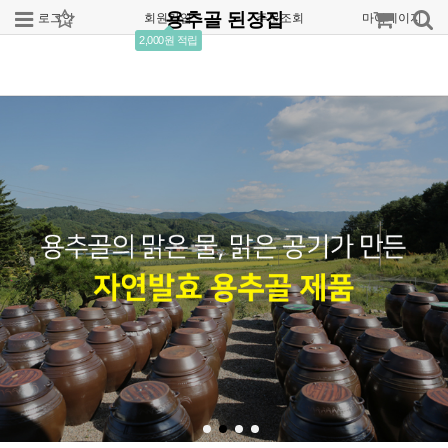
용추골 된장집
로그인
회원가입
주문조회
마이페이지
2,000원 적립