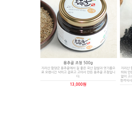
용추골 조청 500g
지리산 함양군 용추골에서 질 좋은 국산 찹쌀과 엿기름으
지리산 
로 오랜시간 삭히고 걸르고 고아서 만든 용추골 조청입니
띄워 만
다.
없이 고
한끼식사
13,000원