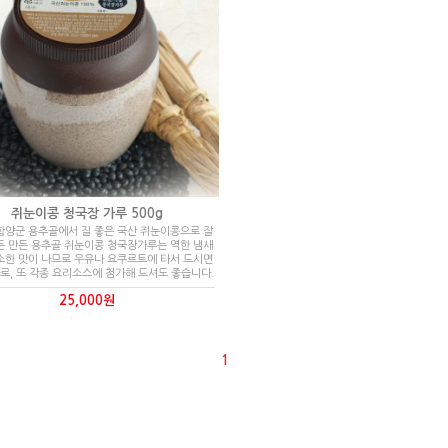
쥐눈이콩 청국장 가루 500g
함양군 용추골에서 질 좋은 국산 쥐눈이콩으로 잘
든 만든 용추골 쥐눈이콩 청국장가루는 역한 냄새
소한 맛이 나므로 우유나 요쿠르트에 타서 드시면
로, 또 각종 요리소스에 첨가해 드셔도 좋습니다.
25,000원
1