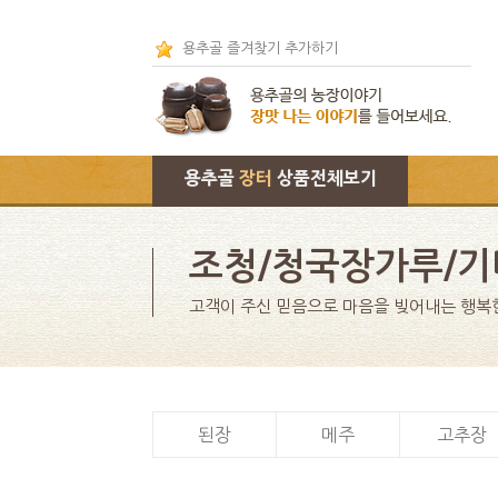
용추골 즐겨찾기 추가하기
용추골
장터
상품전체보기
조청/청국장가루/기
고객이 주신 믿음으로 마음을 빚어내는 행복
된장
메주
고추장