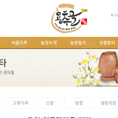
로그
처음으로
농장소개
농장일기
상품문의
타
한 장마을
고춧가루
간장
쌈장
생청국장