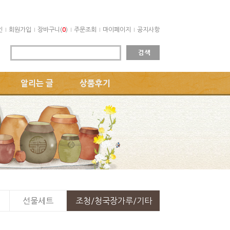
인
회원가입
장바구니(
0
)
주문조회
마이페이지
공지사항
알리는 글
상품후기
선물세트
조청/청국장가루/기타