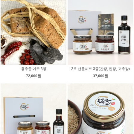
용추골 메주 3장
2호 선물세트 3종(간장, 된장, 고추장)
72,000원
37,000원