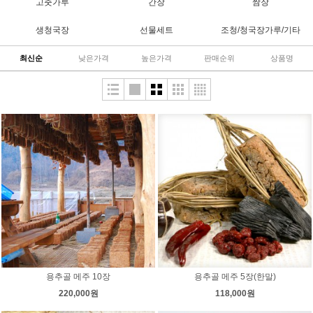
고춧가루
간장
쌈장
생청국장
선물세트
조청/청국장가루/기타
최신순
낮은가격
높은가격
판매순위
상품명
용추골 메주 10장
용추골 메주 5장(한말)
220,000원
118,000원