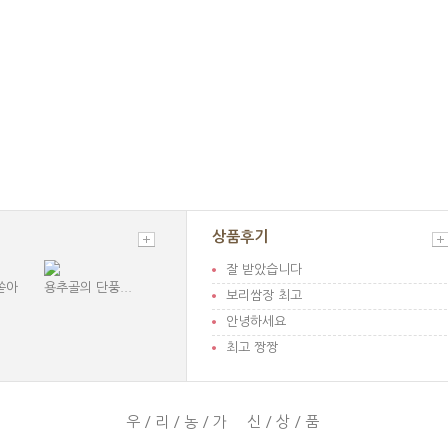
상품후기
잘 받았습니다
쏟아
용추골의 단풍...
보리쌈장 최고
안녕하세요
최고 짱짱
우/리/농/가 신/상/품