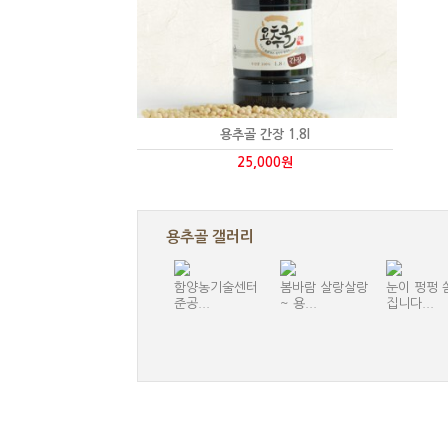
용추골 간장 1.8l
25,000원
용추골 갤러리
함양농기술센터
봄바람 살랑살랑
눈이 펑펑 
준공...
~ 용...
집니다...