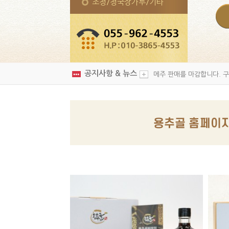
조청/청국장가루/기타
공지사항 & 뉴스
메주 판매를 마감합니다. 구