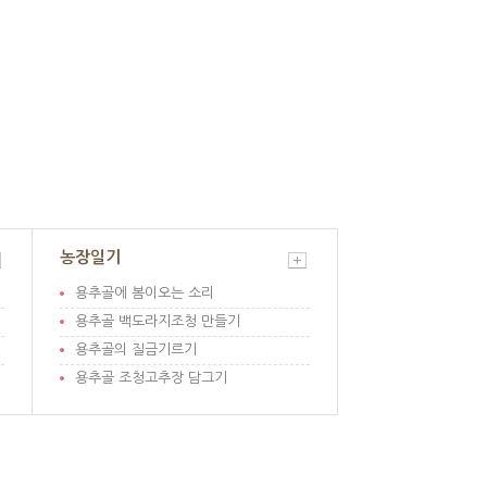
농장일기
용추골에 봄이오는 소리
용추골 백도라지조청 만들기
용추골의 질금기르기
용추골 조청고추장 담그기