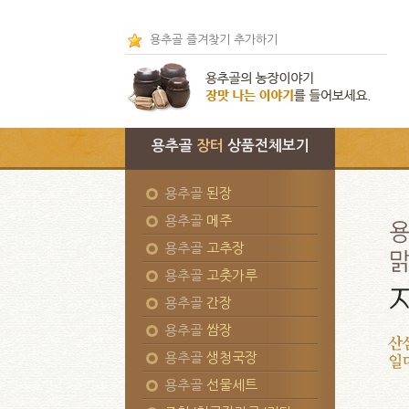
용추골 즐겨찾기 추가하기
용추골
장터
상품전체보기
용추골
된장
용추골
메주
용추골
고추장
용추골
고춧가루
용추골
간장
용추골
쌈장
용추골
생청국장
용추골
선물세트