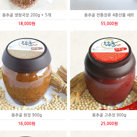
용추골 생청국장 200g * 5개
용추골 전통장류 4종선물 세트
18,000원
55,000원
용추골 된장 900g
용추골 고추장 900g
16,000원
25,000원