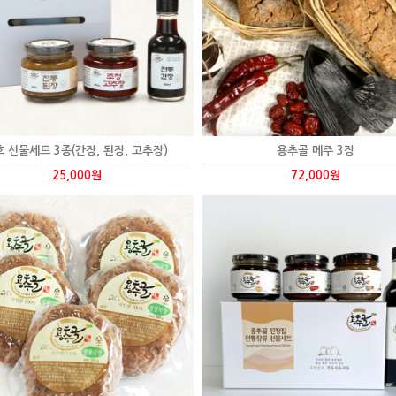
호 선물세트 3종(간장, 된장, 고추장)
용추골 메주 3장
25,000원
72,000원