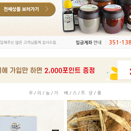
351-13
입금계좌
안내
입해주신 많은 고객님들께 감사드립...
우/리/농/가 베/스/트 상/품