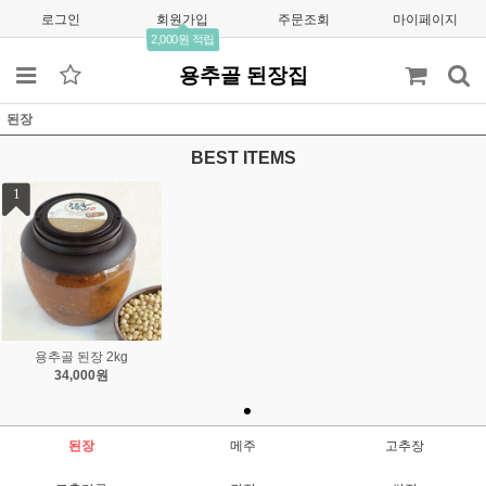
로그인
회원가입
주문조회
마이페이지
2,000원 적립
용추골 된장집
된장
BEST ITEMS
1
용추골 된장 2kg
34,000원
된장
메주
고추장