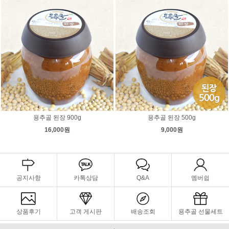
용추골 된장 900g
용추골 된장 500g
16,000원
9,000원
공지사항
카톡상담
Q&A
멤버쉽
상품후기
고객 게시판
배송조회
용추골 선물세트