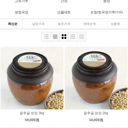
고춧가루
간장
쌈장
생청국장
선물세트
조청/청국장가루/기타
최신순
낮은가격
높은가격
판매순위
상품명
용추골 된장 3kg
용추골 된장 2kg
50,000원
34,000원