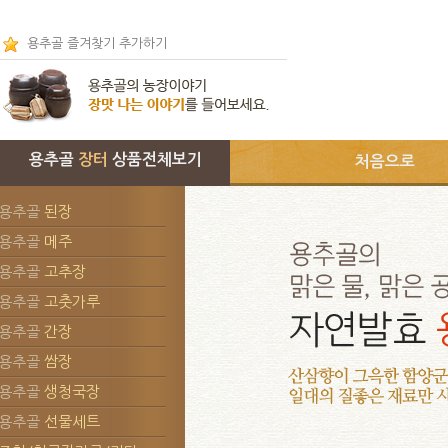
용추골 즐겨찾기 추가하기
용추골
장터
상품전체보기
처음으로
용추골
된장
용추골
메주
용추골
고추장
용추골
고춧가루
용추골
간장
용추골
쌈장
용추골
생청국장
용추골
선물세트