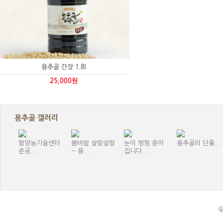
용추골 간장 1.8l
25,000원
용추골 갤러리
함양농기술센터
봄바람 살랑살랑
눈이 펑펑 쏟아
용추골의 단풍...
준공...
~ 용...
집니다...