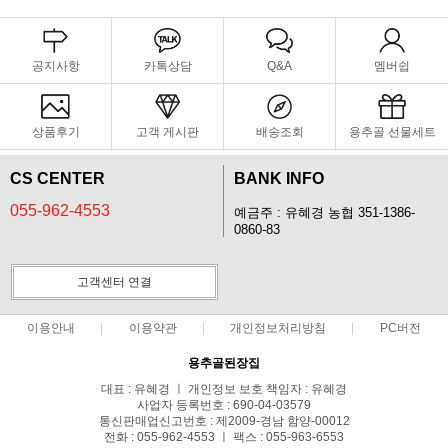
공지사항
카톡상담
Q&A
멤버쉽
상품후기
고객 게시판
배송조회
용추골 선물세트
CS CENTER
BANK INFO
055-962-4553
예금주 : 유혜경 농협 351-1386-
0860-83
고객센터 연결
이용안내
이용약관
개인정보처리방침
PC버전
용추골된장집
대표 : 유혜경 ㅣ 개인정보 보호 책임자 : 유혜경
사업자 등록번호 : 690-04-03579
통신판매업신고번호 : 제2009-경남 함양-00012
전화 : 055-962-4553 ㅣ 팩스 : 055-963-6553