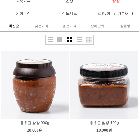
고춧가루
간장
쌈장
생청국장
선물세트
조청/청국장가루/기타
최신순
낮은가격
높은가격
판매순위
상품명
용추골 쌈장 900g
용추골 쌈장 420g
20,000원
10,000원