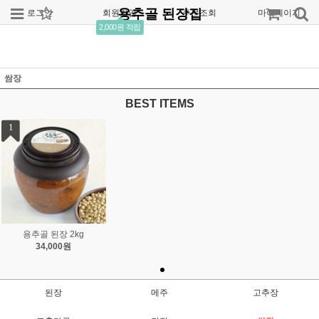
용추골 된장집
로그인
회원가입
주문조회
마이페이지
2,000원 적립
쌈장
BEST ITEMS
1
용추골 된장 2kg
34,000원
된장
메주
고추장