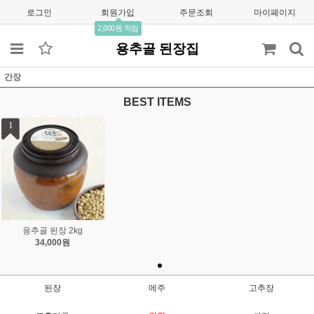
로그인
회원가입
주문조회
마이페이지
2,000원 적립
용추골 된장집
간장
BEST ITEMS
1
용추골 된장 2kg
34,000원
된장
메주
고추장