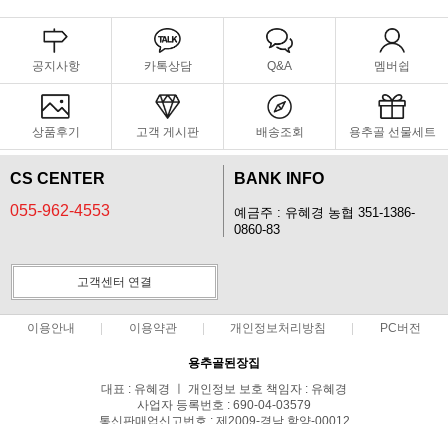
공지사항
카톡상담
Q&A
멤버쉽
상품후기
고객 게시판
배송조회
용추골 선물세트
CS CENTER
BANK INFO
055-962-4553
예금주 : 유혜경 농협 351-1386-
0860-83
고객센터 연결
이용안내
이용약관
개인정보처리방침
PC버전
용추골된장집
대표 : 유혜경 ㅣ 개인정보 보호 책임자 : 유혜경
사업자 등록번호 : 690-04-03579
통신판매업신고번호 : 제2009-경남 함양-00012
전화 : 055-962-4553 ㅣ 팩스 : 055-963-6553