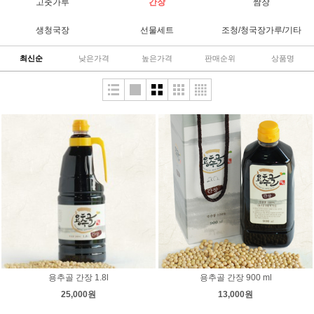
고춧가루
간장
쌈장
생청국장
선물세트
조청/청국장가루/기타
최신순
낮은가격
높은가격
판매순위
상품명
용추골 간장 1.8l
용추골 간장 900 ml
25,000원
13,000원