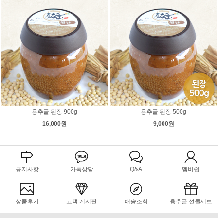
용추골 된장 900g
용추골 된장 500g
16,000원
9,000원
공지사항
카톡상담
Q&A
멤버쉽
상품후기
고객 게시판
배송조회
용추골 선물세트