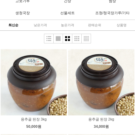
고춧가루
간장
쌈장
생청국장
선물세트
조청/청국장가루/기타
최신순
낮은가격
높은가격
판매순위
상품명
용추골 된장 3kg
용추골 된장 2kg
50,000원
34,000원