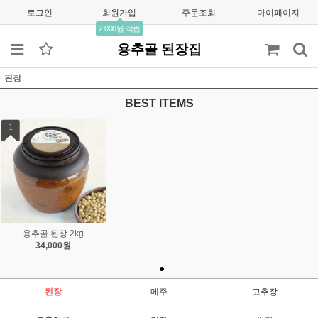
로그인
회원가입
주문조회
마이페이지
2,000원 적립
용추골 된장집
된장
BEST ITEMS
1
용추골 된장 2kg
34,000원
된장
메주
고추장