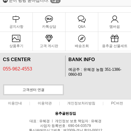
눈이 펑펑 쏟아집니다.
1
공지사항
카톡상담
Q&A
멤버쉽
상품후기
고객 게시판
배송조회
용추골 선물세트
CS CENTER
BANK INFO
055-962-4553
예금주 : 유혜경 농협 351-1386-
0860-83
고객센터 연결
이용안내
이용약관
개인정보처리방침
PC버전
용추골된장집
대표 : 유혜경 ㅣ 개인정보 보호 책임자 : 유혜경
사업자 등록번호 : 690-04-03579
통신판매업신고번호 : 제2009-경남 함양-00012