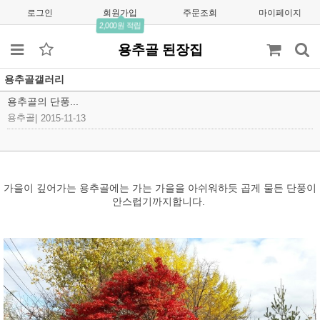
로그인
회원가입
주문조회
마이페이지
2,000원 적립
용추골 된장집
용추골갤러리
용추골의 단풍...
용추골
|
2015-11-13
가을이 깊어가는 용추골에는 가는 가을을 아쉬워하듯 곱게 물든 단풍이
안스럽기까지합니다.