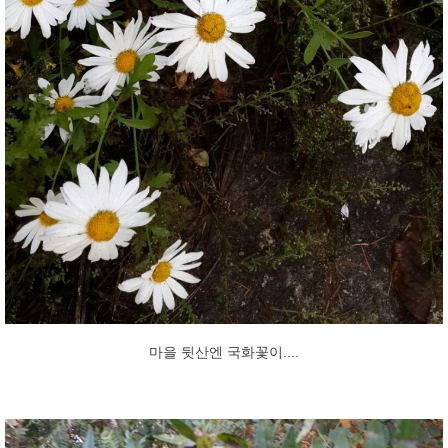
마을 뒷산엔 국화꽃이....