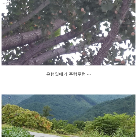
​은행열매가 주렁주렁~~