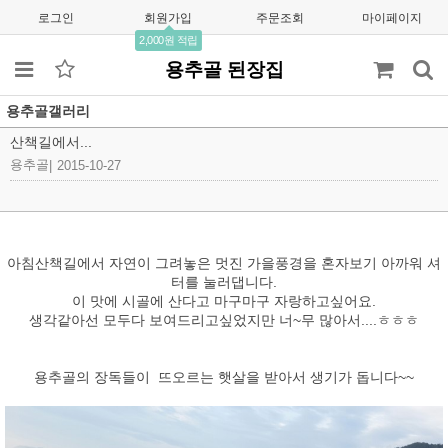
로그인
회원가입
주문조회
마이페이지
2,000원 적립
용추골 된장집
용추골갤러리
산책길에서...
용추골
|
2015-10-27
아침산책길에서 자연이 그려놓은 멋진 가을풍경을 혼자보기 아까워 셔
터를 눌러댑니다.
이 맛에 시골에 산다고 마구마구 자랑하고싶어요.
생각같아선 모두다 보여드리고싶었지만 너~무 많아서....ㅎㅎㅎ
용추골의 장독들이 뜨오르는 햇살을 받아서 생기가 돕니다~~