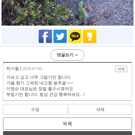
댓글쓰기
하기철 |
2016-07-03
삭제
가보고 싶고 너무 그립기만 합니다.
가을 향기 그윽한 내고향 용추골~~~
이영순 대표님은 정말 좋으시겠어요.
부럽기만 합니다. 항상 건강 행복하세요...!
수정
삭제
목록