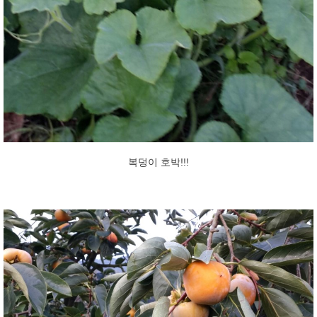
복덩이 호박!!!