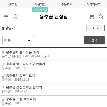
로그인
회원가입
주문조회
마이페이지
2,000원 적립
용추골 된장집
농장일기
글쓰기
검색
용추골에 봄이오는 소리
용추골 된장집
| 2016-03-14
|
1
용추골 백도라지조청 만들기
용추골
| 2015-11-13
용추골의 질금기르기
용추골
| 2015-11-13
용추골 조청고추장 담그기
용추골
| 2015-11-13
용추골 조청 호두파이
용추골
| 2015-10-27