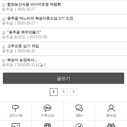
함양농산식품 바이어초청 박람회
용추골
| 2015-10-27
용추골 며느리의 복숭아효소담그기 도전
용추골
| 2015-10-27
"용추골 메주만들기"
용추골 된장집
| 2015-02-05
고추모종 심기 작업
용추골
| 2010-05-15
복숭아 농장에서...
용추골
| 2010-05-11
|
1
글쓰기
1
2
3
공지사항
카톡상담
Q&A
멤버쉽