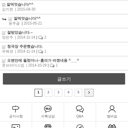
잘먹엇습니다^^
김지현
| 2015-04-30
잘먹엇습니다^^
용추골
|
2015-05-21
잘받았습니다.~
양은주
| 2014-11-14
|
2
청국장 주문했습니다.
유혜경
| 2014-11-14
|
1
오랜만에 들렀더니~홈피가 바꼈네용 ^___^
쭌브라더스맘
| 2014-10-29
|
1
글쓰기
1
2
3
4
5
공지사항
카톡상담
Q&A
멤버쉽