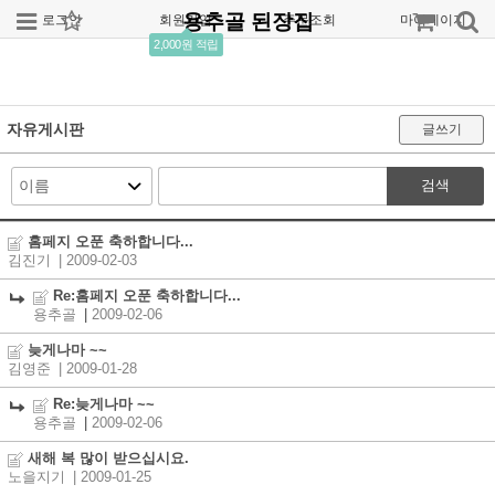
용추골 된장집
로그인
회원가입
주문조회
마이페이지
2,000원 적립
자유게시판
글쓰기
검색
홈페지 오푼 축하합니다...
김진기
| 2009-02-03
Re:홈페지 오푼 축하합니다...
용추골
|
2009-02-06
늦게나마 ~~
김영준
| 2009-01-28
Re:늦게나마 ~~
용추골
|
2009-02-06
새해 복 많이 받으십시요.
노을지기
| 2009-01-25