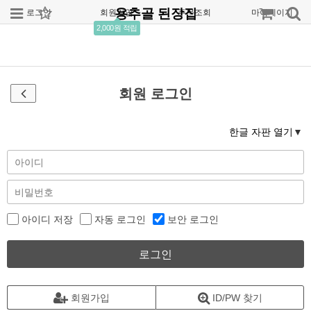
용추골 된장집
로그인
회원가입
주문조회
마이페이지
2,000원 적립
회원 로그인
한글 자판 열기
아이디 저장
자동 로그인
보안 로그인
로그인
회원가입
ID/PW 찾기