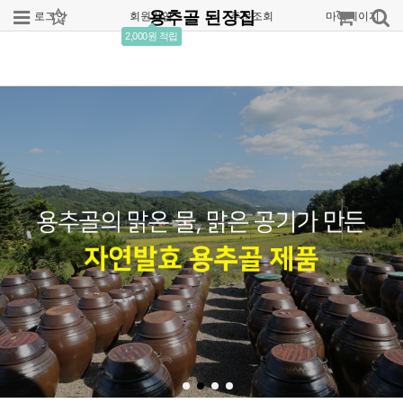
용추골 된장집
로그인
회원가입
주문조회
마이페이지
2,000원 적립