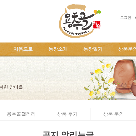
로그인
처음으로
농장소개
농장일기
상품문
행복한 장마을
용추골갤러리
상품 후기
상품 문의
공지 알리는글