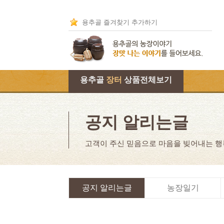
용추골 즐겨찾기 추가하기
용추골
장터
상품전체보기
공지 알리는글
고객이 주신 믿음으로 마음을 빚어내는 
공지 알리는글
농장일기