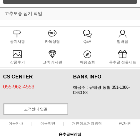
고추모종 심기 작업
공지사항
카톡상담
Q&A
멤버쉽
상품후기
고객 게시판
배송조회
용추골 선물세트
CS CENTER
BANK INFO
055-962-4553
예금주 : 유혜경 농협 351-1386-
0860-83
고객센터 연결
이용안내
이용약관
개인정보처리방침
PC버전
용추골된장집