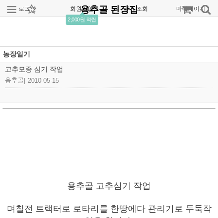
용추골 된장집
로그인
회원가입
주문조회
마이페이지
2,000원 적립
농장일기
고추모종 심기 작업
용추골
|
2010-05-15
용추골 고추심기 작업
며칠전 트랙터로 로타리를 한땅에다 관리기로 두둑작