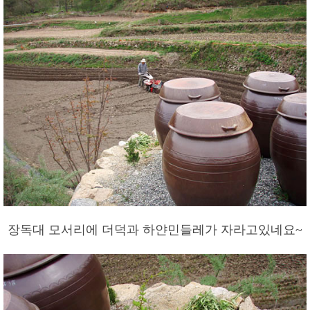
장독대 모서리에 더덕과 하얀민들레가 자라고있네요~