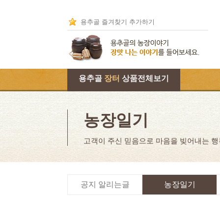
용추골 즐겨찾기 추가하기
용추골
장터
상품전체보기
농장일기
고객이 주신 믿음으로 마음을 빚어내는 
공지 알리는글
농장일기