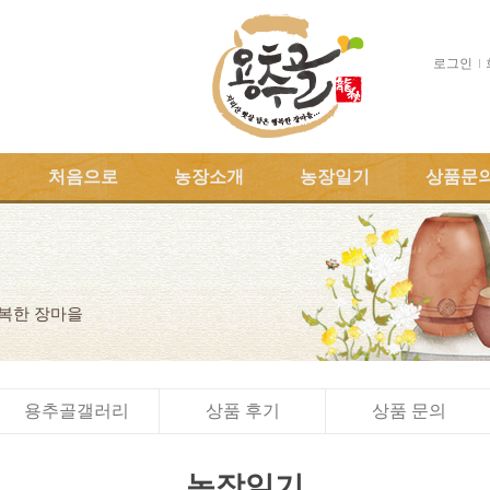
로그인
처음으로
농장소개
농장일기
상품문
행복한 장마을
용추골갤러리
상품 후기
상품 문의
농장일기