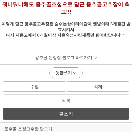
뭐니뭐니해도 용추골조청으로 담근 용추골고추장이 최
고!!!​
이렇게 담근 용추골고추장은 숨쉬는항아리에담아 햇빛아래 6개월간 발
효시켜서
다시 저온고에서 6개월이상 저온숙성시킨제품만 판매한답니다~~ ​
용추골 된장집 블로그 바로가기 ->
댓글쓰기
수정
삭제
목록
글쓰기
용추골 조청고추장 담그기