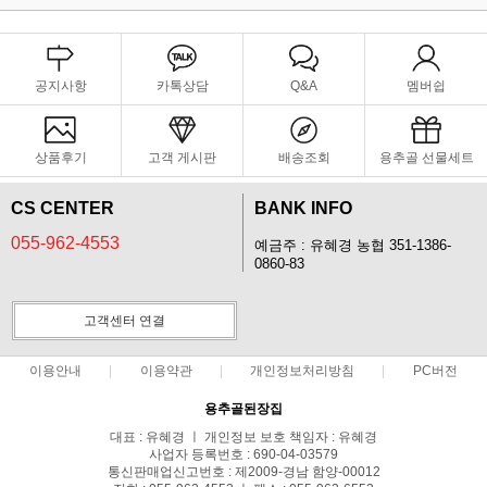
공지사항
카톡상담
Q&A
멤버쉽
상품후기
고객 게시판
배송조회
용추골 선물세트
CS CENTER
BANK INFO
055-962-4553
예금주 : 유혜경 농협 351-1386-
0860-83
고객센터 연결
이용안내
이용약관
개인정보처리방침
PC버전
용추골된장집
대표 : 유혜경 ㅣ 개인정보 보호 책임자 : 유혜경
사업자 등록번호 : 690-04-03579
통신판매업신고번호 : 제2009-경남 함양-00012