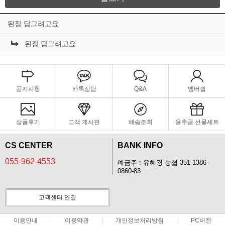
된장 담그려고요
된장 담그려고요
공지사항
카톡상담
Q&A
멤버쉽
상품후기
고객 게시판
배송조회
용추골 선물세트
CS CENTER
BANK INFO
055-962-4553
예금주 : 유혜경 농협 351-1386-
0860-83
고객센터 연결
이용안내
이용약관
개인정보처리방침
PC버전