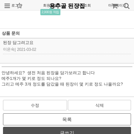
용추골 된장집
로그인
회원가입
주문조회
마이페이지
2,000원 적립
상품 문의
된장 담그려고요
이은숙
|
2021-03-02
안녕하세요? 생전 처음 된장을 담가보려고 합니다
메주1개가 몇 키로 정도 되나요?
그리고 메주 3개 정도를 담갔을 때 된장이 몇 키로 정도 나올까요?
수정
삭제
목록
글쓰기