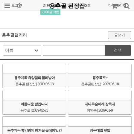
용추골 된장집
로그인
회원가입
주문조회
마이페이지
2,000원 적립
용추골갤러리
글쓰기
검색
용추계곡 휴양림의 물레방아
용추폭포~
용추골 된장집
| 2009-06-18
용추골된장집
| 2009-06-18
아름다운 밤입니다.
대나무숲아래 장독대
용추골
| 2009-02-23
이영순
| 2009-01-9
용추계곡 휴양림의 한겨울 물레방앗간
장독대밑 텃밭