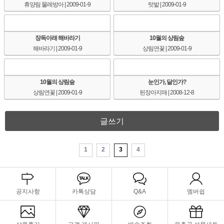
휴양림 물레방아
| 2009-01-9
텃밭
| 2009-01-9
장독아래 해바라기
10월의 상림숲
해바라기
| 2009-01-9
상림연꽃
| 2009-01-9
10월의 상림숲
눈인가, 달인가?
상림연꽃
| 2009-01-9
된장아지매
| 2008-12-8
글쓰기
1
2
3
4
공지사항
카톡상담
Q&A
멤버쉽