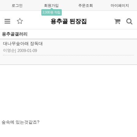
로그인
회원가입
주문조회
마이페이지
2,000원 적립
용추골 된장집
용추골갤러리
대나무숲아래 장독대
이영순
|
2009-01-09
숲속에 있는것같죠?