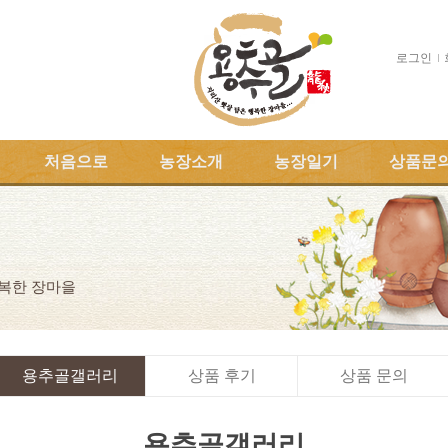
로그인
처음으로
농장소개
농장일기
상품문
행복한 장마을
용추골갤러리
상품 후기
상품 문의
용추골갤러리