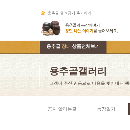
용추골 즐겨찾기 추가하기
용추골
장터
상품전체보기
용추골갤러리
고객이 주신 믿음으로 마음을 빚어내는 
공지 알리는글
농장일기