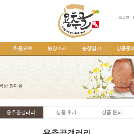
로그인
처음으로
농장소개
농장일기
상품문
행복한 장마을
용추골갤러리
상품 후기
상품 문의
용추골갤러리