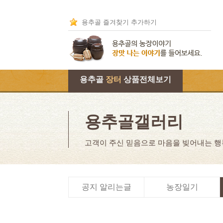
용추골 즐겨찾기 추가하기
용추골
장터
상품전체보기
용추골갤러리
고객이 주신 믿음으로 마음을 빚어내는 
공지 알리는글
농장일기