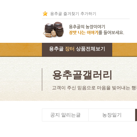
용추골 즐겨찾기 추가하기
용추골
장터
상품전체보기
용추골갤러리
고객이 주신 믿음으로 마음을 빚어내는 
공지 알리는글
농장일기