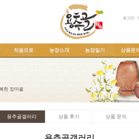
로그인
처음으로
농장소개
농장일기
상품문
행복한 장마을
용추골갤러리
상품 후기
상품 문의
용추골갤러리