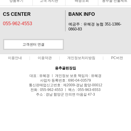
상품후기
고객 게시판
배송조회
용추골 선물세트
CS CENTER
BANK INFO
055-962-4553
예금주 : 유혜경 농협 351-1386-
0860-83
고객센터 연결
이용안내
이용약관
개인정보처리방침
PC버전
용추골된장집
대표 : 유혜경 ㅣ 개인정보 보호 책임자 : 유혜경
사업자 등록번호 : 690-04-03579
통신판매업신고번호 : 제2009-경남 함양-00012
전화 : 055-962-4553 ㅣ 팩스 : 055-963-6553
주소 : 경남 함양군 안의면 마음길 47-3