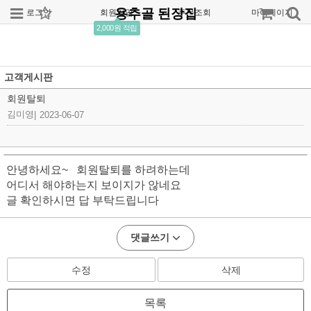
용추골 된장집
로그인
회원가입
주문조회
마이페이지
2,000원 적립
고객게시판
회원탈퇴
김미영
|
2023-06-07
안녕하세요~ 회원탈퇴를 하려하는데
어디서 해야하는지 보이지가 않네요
글 확인하시면 답 부탁드립니다
댓글쓰기
수정
삭제
목록