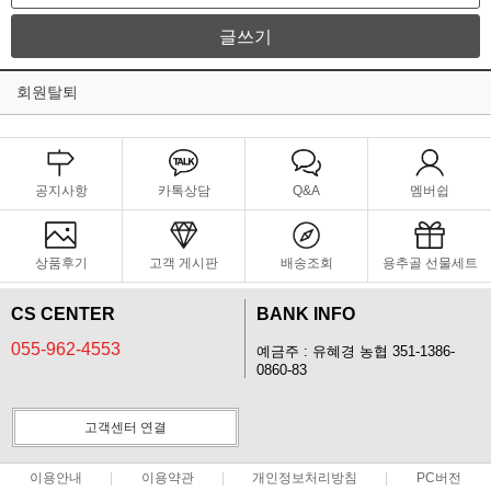
글쓰기
회원탈퇴
공지사항
카톡상담
Q&A
멤버쉽
상품후기
고객 게시판
배송조회
용추골 선물세트
CS CENTER
BANK INFO
055-962-4553
예금주 : 유혜경 농협 351-1386-
0860-83
고객센터 연결
이용안내
이용약관
개인정보처리방침
PC버전