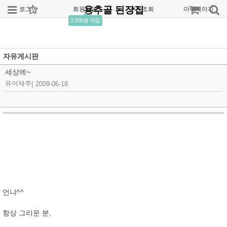
용추골 된장집
로그인
회원가입
주문조회
마이페이지
2,000원 적립
자유게시판
세상에~
유어제주
|
2009-06-18
언냐^^
항상 그리운 분,