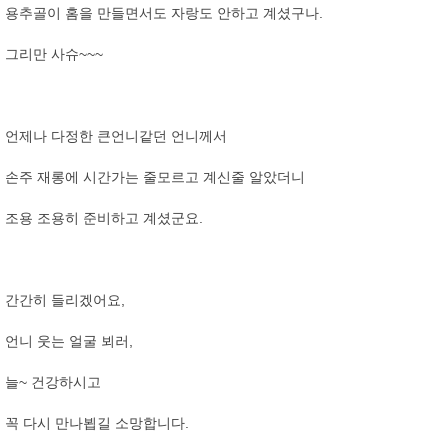
용추골이 홈을 만들면서도 자랑도 안하고 계셨구나.
그리만 사슈~~~
언제나 다정한 큰언니같던 언니께서
손주 재롱에 시간가는 줄모르고 계신줄 알았더니
조용 조용히 준비하고 계셨군요.
간간히 들리겠어요,
언니 웃는 얼굴 뵈러,
늘~ 건강하시고
꼭 다시 만나뵙길 소망합니다.