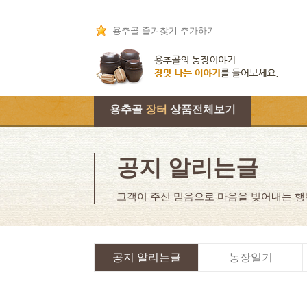
용추골 즐겨찾기 추가하기
용추골
장터
상품전체보기
공지 알리는글
고객이 주신 믿음으로 마음을 빚어내는 
공지 알리는글
농장일기