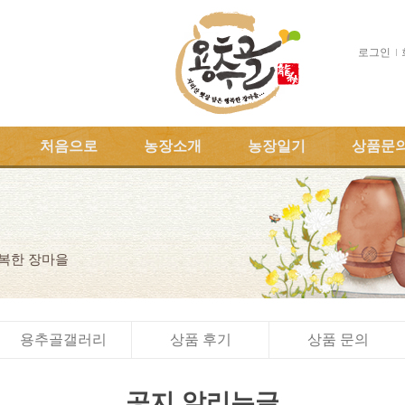
로그인
처음으로
농장소개
농장일기
상품문
행복한 장마을
용추골갤러리
상품 후기
상품 문의
공지 알리는글