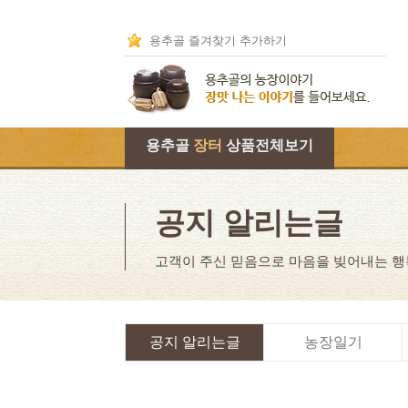
용추골 즐겨찾기 추가하기
용추골
장터
상품전체보기
공지 알리는글
고객이 주신 믿음으로 마음을 빚어내는 
공지 알리는글
농장일기