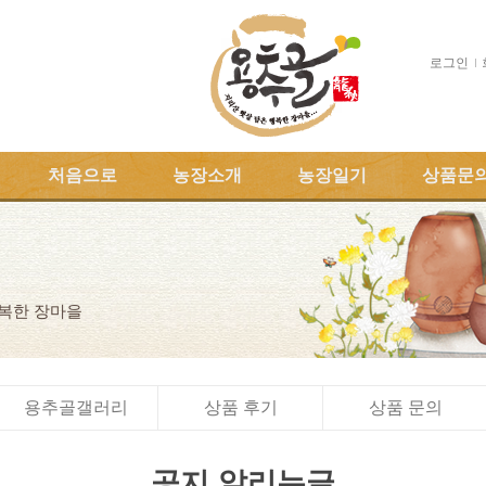
로그인
처음으로
농장소개
농장일기
상품문
행복한 장마을
용추골갤러리
상품 후기
상품 문의
공지 알리는글