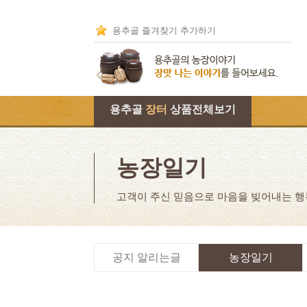
용추골 즐겨찾기 추가하기
용추골
장터
상품전체보기
농장일기
고객이 주신 믿음으로 마음을 빚어내는 
공지 알리는글
농장일기