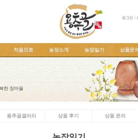
로그인
처음으로
농장소개
농장일기
상품문
행복한 장마을
용추골갤러리
상품 후기
상품 문의
농장일기