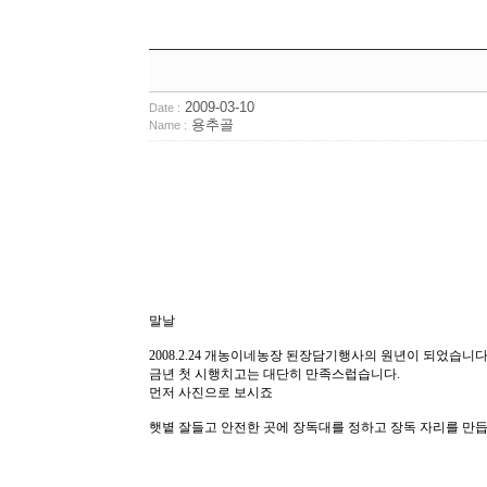
2009-03-10
Date :
용추골
Name :
말날 
2008.2.24 개농이네농장 된장담기행사의 원년이 되었습니
금년 첫 시행치고는 대단히 만족스럽습니다.
먼저 사진으로 보시죠
햇볕 잘들고 안전한 곳에 장독대를 정하고 장독 자리를 만