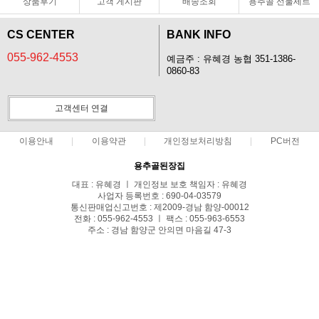
상품후기
고객 게시판
배송조회
용추골 선물세트
CS CENTER
BANK INFO
055-962-4553
예금주 : 유혜경 농협 351-1386-
0860-83
고객센터 연결
이용안내
이용약관
개인정보처리방침
PC버전
용추골된장집
대표 : 유혜경 ㅣ 개인정보 보호 책임자 : 유혜경
사업자 등록번호 : 690-04-03579
통신판매업신고번호 : 제2009-경남 함양-00012
전화 : 055-962-4553 ㅣ 팩스 : 055-963-6553
주소 : 경남 함양군 안의면 마음길 47-3