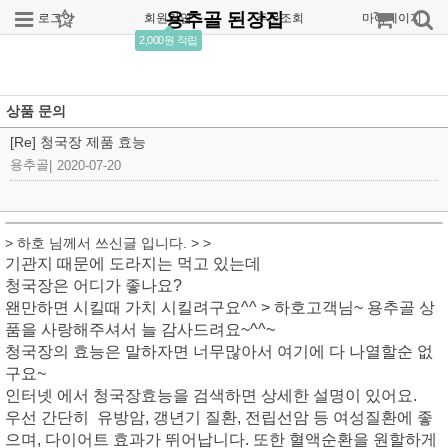
용추골 된장집
로그인
회원가입
주문조회
마이페이지
2,000원 적립
상품 문의
[Re] 청국장 제품 효능
용추골
|
2020-07-20
> 하호 님께서 쓰신글 입니다. > >
기관지 때문에 도라지는 먹고 있는데
청국장은 어디가 좋나요?
왠만하면 시킬때 가치 시킬려구요^^
> 하호고객님~ 용추골 상
품을 사랑해주셔서 늘 감사드려요~^^~
청국장의 효능은 말하자면 너무많아서 여기에 다 나열할순 없
구요~
인터넷 에서 청국장효능을 검색하면 상세한 설명이 있어요.
우선 간단히 유방암, 갱년기 질환, 전립선암 등 여성질환에 좋
으며, 다이어트 효과가 뛰어납니다. 또한 혈액순환을 원할하게