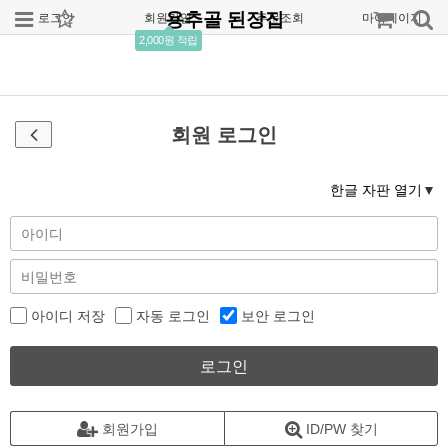
용추골 된장집
로그인
회원가입
주문조회
마이페이지
2,000원 적립
회원 로그인
한글 자판 열기
아이디 저장
자동 로그인
보안 로그인
로그인
회원가입
ID/PW 찾기