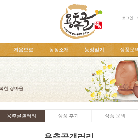
로그인
처음으로
농장소개
농장일기
상품문
행복한 장마을
용추골갤러리
상품 후기
상품 문의
용추골갤러리