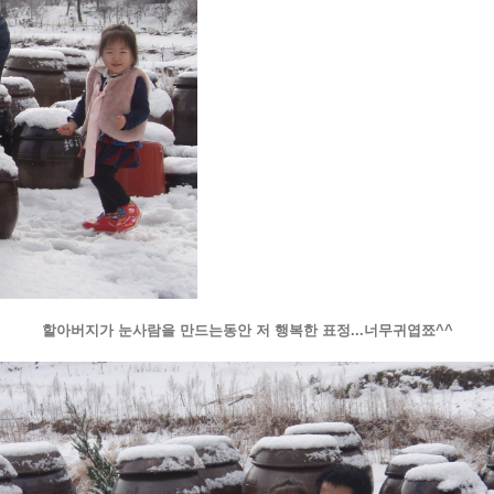
할아버지가 눈사람을 만드는동안 저 행복한 표정...너무귀엽쬬^^