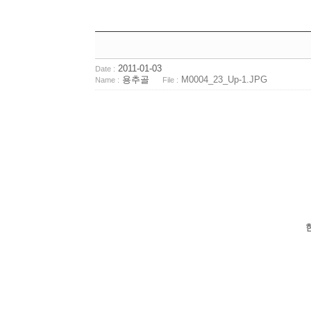
2011-01-03
Date :
용추골
M0004_23_Up-1.JPG
Name :
File :