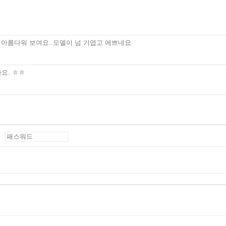
 아름다워 보여요..모델이 넘 기엽고 에쁘네요
요. ㅎㅎ