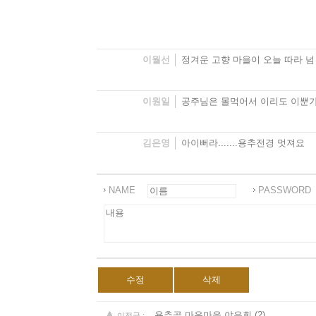
이월선
정겨운 고향 마을이 오늘 따라 넘
이원일
공주님은 몰먹어서 이리도 이뿐가
김은영
아이뻐라.......용추전경 멋져요
NAME
PASSWORD
수정
삭제
용추골 마음마을 야유회
(2)
이전글 :