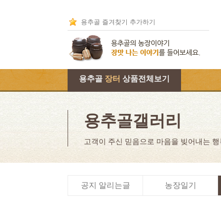
용추골 즐겨찾기 추가하기
용추골
장터
상품전체보기
용추골갤러리
고객이 주신 믿음으로 마음을 빚어내는 
공지 알리는글
농장일기