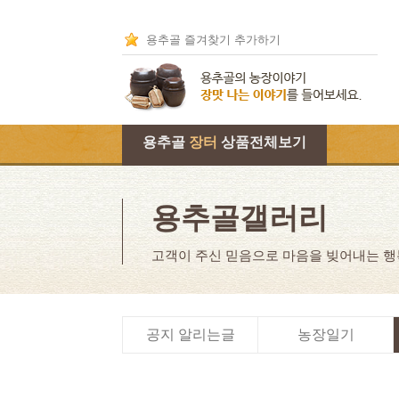
용추골 즐겨찾기 추가하기
용추골
장터
상품전체보기
용추골갤러리
고객이 주신 믿음으로 마음을 빚어내는 
공지 알리는글
농장일기