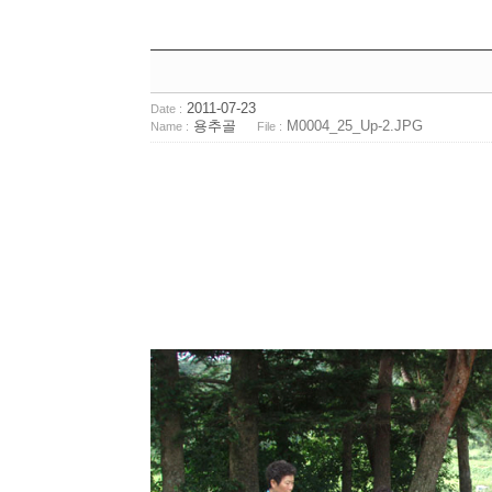
2011-07-23
Date :
용추골
M0004_25_Up-2.JPG
Name :
File :