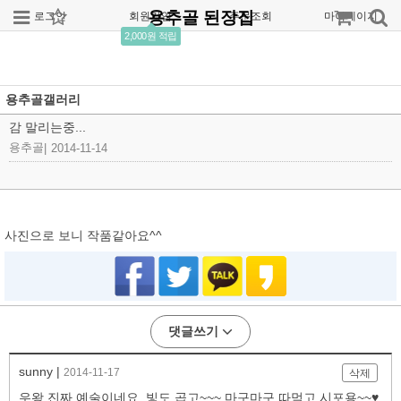
용추골 된장집
로그인
회원가입
주문조회
마이페이지
2,000원 적립
용추골갤러리
감 말리는중...
용추골
|
2014-11-14
사진으로 보니 작품같아요^^
댓글쓰기
sunny |
2014-11-17
삭제
우왕 진짜 예술이네요. 빛도 곱고~~~ 마구마구 따먹고 시포용~~♥