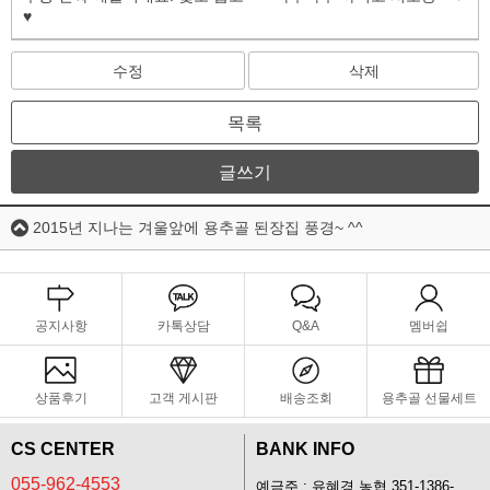
♥
수정
삭제
목록
글쓰기
2015년 지나는 겨울앞에 용추골 된장집 풍경~ ^^
공지사항
카톡상담
Q&A
멤버쉽
상품후기
고객 게시판
배송조회
용추골 선물세트
CS CENTER
BANK INFO
055-962-4553
예금주 : 유혜경 농협 351-1386-