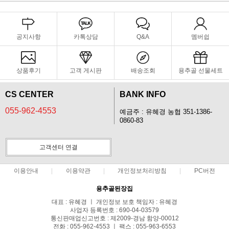
공지사항
카톡상담
Q&A
멤버쉽
상품후기
고객 게시판
배송조회
용추골 선물세트
CS CENTER
BANK INFO
055-962-4553
예금주 : 유혜경 농협 351-1386-
0860-83
고객센터 연결
이용안내
이용약관
개인정보처리방침
PC버전
용추골된장집
대표 : 유혜경 ㅣ 개인정보 보호 책임자 : 유혜경
사업자 등록번호 : 690-04-03579
통신판매업신고번호 : 제2009-경남 함양-00012
전화 : 055-962-4553 ㅣ 팩스 : 055-963-6553