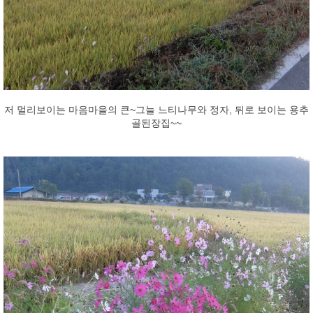
저 멀리보이는 마음마을의 큰~그늘 느티나무와 정자, 뒤로 보이는 용추
골된장집~~