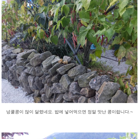
넝쿨콩이 많이 달렸네요. 밥에 넣어먹으면 정말 맛난 콩이랍니다.~