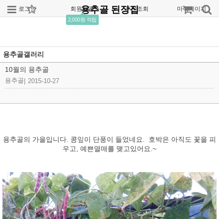
용추골 된장집
로그인
회원가입
주문조회
마이페이지
2,000원 적립
용추골갤러리
10월의 용추골
용추골
|
2015-10-27
용추골의 가을입니다. 콩잎이 단풍이 들었네요. 호박은 아직도 꽃을 피
우고, 예쁜열매를 맺고있어요.~