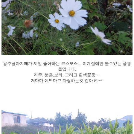
용추골아지매가 제일 좋아하는 코스모스... 이계절에만 볼수있는 풍경
들입니다.
자주, 분홍,보라, 그리고 흰색꽃등....
저마다 예쁘다고 자랑하는것 같아요.~~