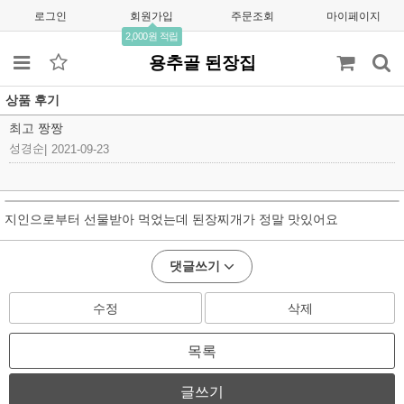
로그인
회원가입
주문조회
마이페이지
2,000원 적립
용추골 된장집
상품 후기
최고 짱짱
성경순
|
2021-09-23
지인으로부터 선물받아 먹었는데 된장찌개가 정말 맛있어요
댓글쓰기
수정
삭제
목록
글쓰기