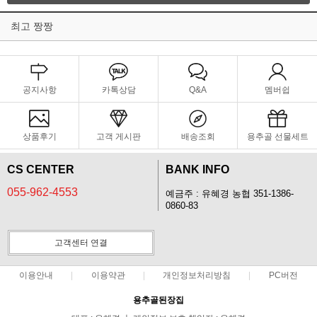
최고 짱짱
공지사항
카톡상담
Q&A
멤버쉽
상품후기
고객 게시판
배송조회
용추골 선물세트
CS CENTER
BANK INFO
055-962-4553
예금주 : 유혜경 농협 351-1386-
0860-83
고객센터 연결
이용안내
이용약관
개인정보처리방침
PC버전
용추골된장집