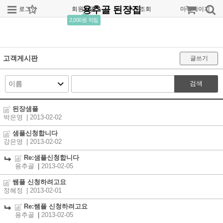
용추골 된장집
로그인
회원가입
주문조회
마이페이지
2,000원 적립
고객게시판
글쓰기
검색
된장샘플
박은영
| 2013-02-02
샘플신청합니다
강은영
| 2013-02-02
Re:샘플신청합니다
용추골
|
2013-02-05
쌤플 신청하려고요
정혜정
| 2013-02-01
Re:쌤플 신청하려고요
용추골
|
2013-02-05