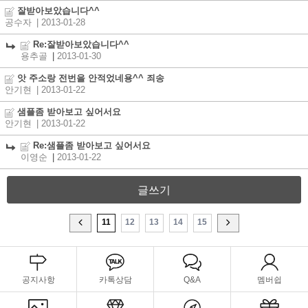
잘받아보았습니다^^
공수자
| 2013-01-28
Re:잘받아보았습니다^^
용추골
|
2013-01-30
앗 주소랑 전번을 안적었네용^^ 죄송
안기현
| 2013-01-22
샘플좀 받아보고 싶어서요
안기현
| 2013-01-22
Re:샘플좀 받아보고 싶어서요
이영순
|
2013-01-22
글쓰기
11
12
13
14
15
공지사항
카톡상담
Q&A
멤버쉽