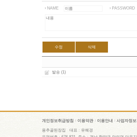
NAME
PASSWORD
수정
삭제
발송
(1)
개인정보취급방침
이용약관
이용안내
사업자정보
용추골된장집 대표 : 유혜경
우편번호 : 676-821 주소 : 경남 함양군 안의면 마음길 47-3