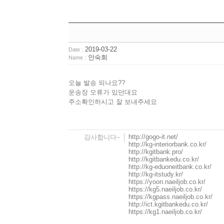
2019-03-22
Date :
안숙희
Name :
오늘 발송 되나요??
운송장 오류가 있던대요
주소확인하시고 잘 보내주세요
http://gogo-it.net/
감사합니다~
http://kg-interiorbank.co.kr/
http://kgitbank.pro/
http://kgitbankedu.co.kr/
http://kg-eduoneitbank.co.kr/
http://kg-itstudy.kr/
https://yoon.naeiljob.co.kr/
https://kg5.naeiljob.co.kr/
https://kgpass.naeiljob.co.kr/
http://ict.kgitbankedu.co.kr/
https://kg1.naeiljob.co.kr/