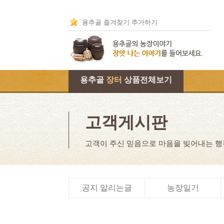
용추골 즐겨찾기 추가하기
용추골
장터
상품전체보기
고객게시판
고객이 주신 믿음으로 마음을 빚어내는 
공지 알리는글
농장일기