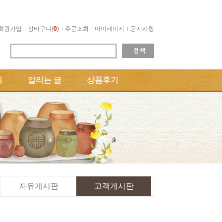
회원가입
장바구니(
0
)
주문조회
마이페이지
공지사항
의
알리는 글
상품후기
자유게시판
고객게시판