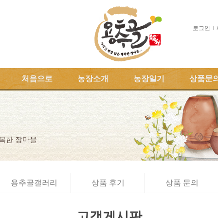
로그인
처음으로
농장소개
농장일기
상품문
행복한 장마을
용추골갤러리
상품 후기
상품 문의
고객게시판