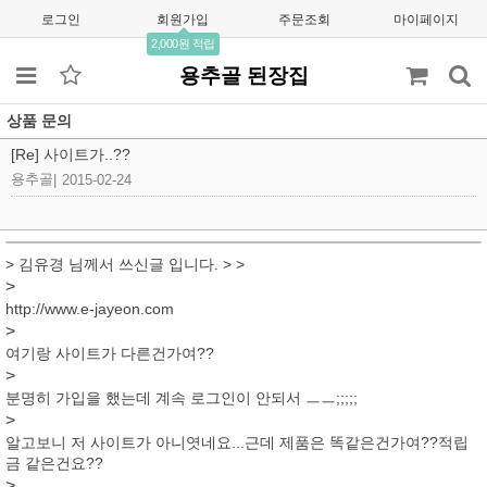
로그인
회원가입
주문조회
마이페이지
2,000원 적립
용추골 된장집
상품 문의
[Re] 사이트가..??
용추골
|
2015-02-24
> 김유경 님께서 쓰신글 입니다. > >
>
http://www.e-jayeon.com
>
여기랑 사이트가 다른건가여??
>
분명히 가입을 했는데 계속 로그인이 안되서 ㅡㅡ;;;;;
>
알고보니 저 사이트가 아니엿네요...근데 제품은 똑같은건가여??적립
금 같은건요??
>