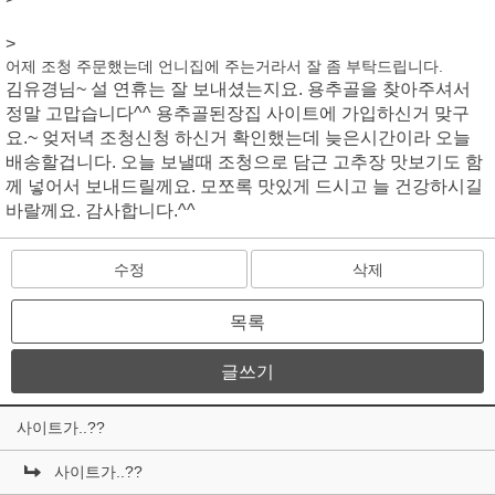
>
어제 조청 주문했는데 언니집에 주는거라서 잘 좀 부탁드립니다.
김유경님~ 설 연휴는 잘 보내셨는지요. 용추골을 찾아주셔서
정말 고맙습니다^^ 용추골된장집 사이트에 가입하신거 맞구
요.~ 엊저녁 조청신청 하신거 확인했는데 늦은시간이라 오늘
배송할겁니다. 오늘 보낼때 조청으로 담근 고추장 맛보기도 함
께 넣어서 보내드릴께요. 모쪼록 맛있게 드시고 늘 건강하시길
바랄께요. 감사합니다.^^
수정
삭제
목록
글쓰기
사이트가..??
사이트가..??