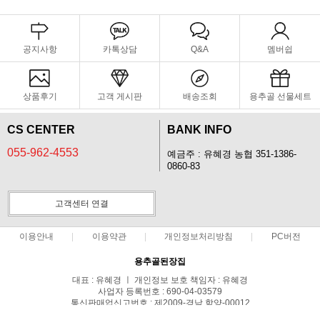
공지사항
카톡상담
Q&A
멤버쉽
상품후기
고객 게시판
배송조회
용추골 선물세트
CS CENTER
BANK INFO
055-962-4553
예금주 : 유혜경 농협 351-1386-
0860-83
고객센터 연결
이용안내
이용약관
개인정보처리방침
PC버전
용추골된장집
대표 : 유혜경 ㅣ 개인정보 보호 책임자 : 유혜경
사업자 등록번호 : 690-04-03579
통신판매업신고번호 : 제2009-경남 함양-00012
전화 : 055-962-4553 ㅣ 팩스 : 055-963-6553