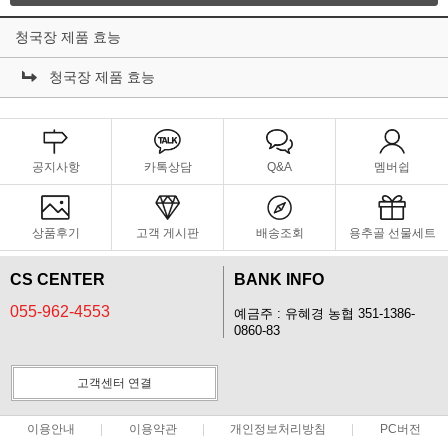
청국장 제품 효능
청국장 제품 효능
공지사항
카톡상담
Q&A
멤버쉽
상품후기
고객 게시판
배송조회
용추골 선물세트
CS CENTER
BANK INFO
055-962-4553
예금주 : 유혜경 농협 351-1386-
0860-83
고객센터 연결
이용안내
이용약관
개인정보처리방침
PC버전