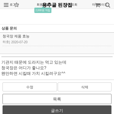
용추골 된장집
로그인
회원가입
주문조회
마이페이지
2,000원 적립
상품 문의
청국장 제품 효능
하호
|
2020-07-20
기관지 때문에 도라지는 먹고 있는데
청국장은 어디가 좋나요?
왠만하면 시킬때 가치 시킬려구요^^
수정
삭제
목록
글쓰기