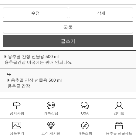
수정
삭제
목록
글쓰기
용추골 간장 선물용 500 ml
용추골간장 미국에는 판매 안되나요
용추골 간장 선물용 500 ml
용추골 간장
공지사항
카톡상담
Q&A
멤버쉽
상품후기
고객 게시판
배송조회
용추골 선물세트