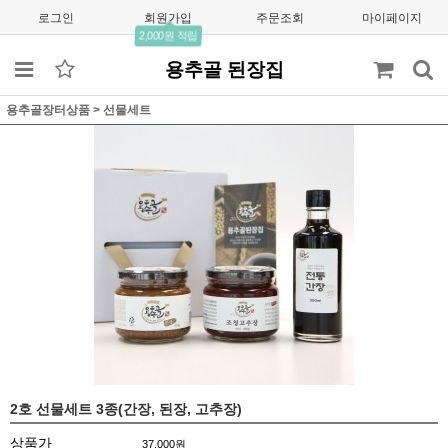
로그인
회원가입
주문조회
마이페이지
2,000원 적립
용추골 된장집
용추골장터상품
>
선물세트
2호 선물세트 3종(간장, 된장, 고추장)
상품가
37,000
원