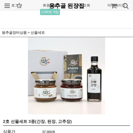
용추골 된장집
로그인
회원가입
주문조회
마이페이지
2,000원 적립
용추골장터상품
>
선물세트
2호 선물세트 3종(간장, 된장, 고추장)
상품가
37,000
원