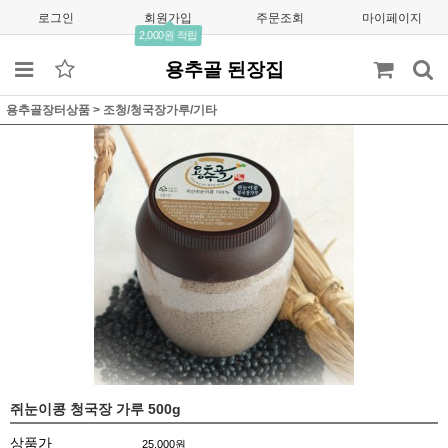
로그인
회원가입
주문조회
마이페이지
2,000원 적립
용추골 된장집
용추골장터상품
>
조청/청국장가루/기타
쥐눈이콩 청국장 가루 500g
상품가
25,000
원