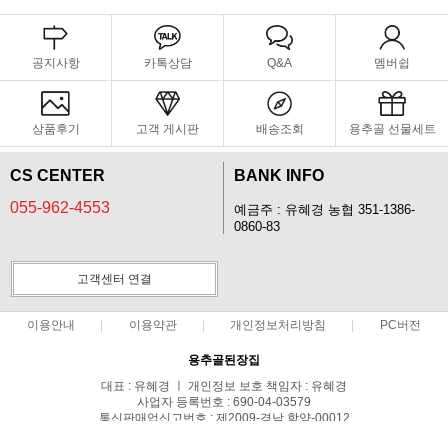
공지사항
카톡상담
Q&A
멤버쉽
상품후기
고객 게시판
배송조회
용추골 선물세트
CS CENTER
BANK INFO
055-962-4553
예금주 : 유혜경 농협 351-1386-
0860-83
고객센터 연결
이용안내
이용약관
개인정보처리방침
PC버전
용추골된장집
대표 : 유혜경 ㅣ 개인정보 보호 책임자 : 유혜경
사업자 등록번호 : 690-04-03579
통신판매업신고번호 : 제2009-경남 함양-00012
전화 : 055-962-4553 ㅣ 팩스 : 055-963-6553