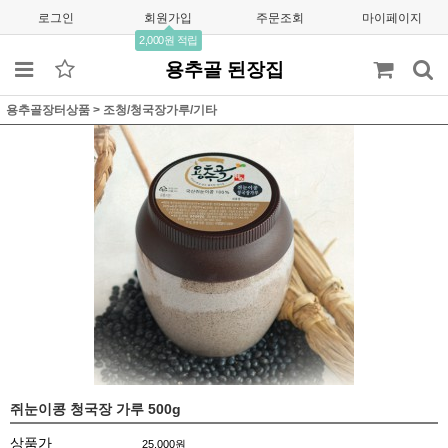
로그인
회원가입
주문조회
마이페이지
2,000원 적립
용추골 된장집
용추골장터상품
>
조청/청국장가루/기타
쥐눈이콩 청국장 가루 500g
상품가
25,000
원