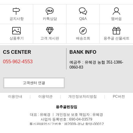
공지사항
카톡상담
Q&A
멤버쉽
상품후기
고객 게시판
배송조회
용추골 선물세트
CS CENTER
BANK INFO
055-962-4553
예금주 : 유혜경 농협 351-1386-
0860-83
고객센터 연결
이용안내
이용약관
개인정보처리방침
PC버전
용추골된장집
대표 : 유혜경 ㅣ 개인정보 보호 책임자 : 유혜경
사업자 등록번호 : 690-04-03579
통신판매업신고번호 : 제2009-경남 함양-00012
전화 : 055-962-4553 ㅣ 팩스 : 055-963-6553